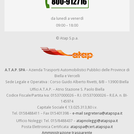
da lunedì a venerdì
09:00 – 18:00
© Atap S.p.a.
A.T.A.P. SPA
– Azienda Trasporti Automobilistici Pubblici delle Province di
Biella e Vercelli
Sede Legale e Operativa : Corso Guido Alberto Rivetti, 8/B – 13900 Biella
Uffici A.T.A.P. – Atrio Stazione S. Paolo Biella
Codice Fiscale/Partita Iva: 01537000026 – R.I. 01537000026 – R.E.A. n. BI-
145974
Capitale Sociale € 13.025.313,80 i.v.
Tel. 0158488411 – Fax 015401398 –
e-mail segreteria@atapspa.it
Ufficio Noleggi: Tel. 015/8488437 –
atapnoleggi@atapspa.it
Posta Elettronica Certificata:
atapspa@cert.atapspa.it
Amministrazione trasparente