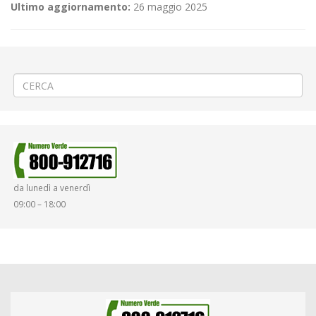
Ultimo aggiornamento:
26 maggio 2025
←
(Italiano) ⛲Sostituzione rete idrica a Chivasso
(Italiano) ⚽«Pro Vercelli – Pro Patria» a Vercelli
→
da lunedì a venerdì
09:00 – 18:00