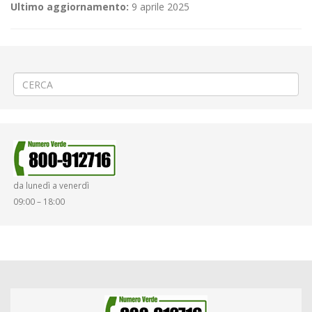
Ultimo aggiornamento:
9 aprile 2025
←
(Italiano) ⛏️Messa in sicurezza stradale a Camandona
(Italiano) 🫐«Sagra del mirtillo» a Moncrivello
→
da lunedì a venerdì
09:00 – 18:00