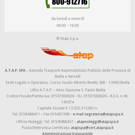
da lunedì a venerdì
09:00 – 18:00
© Atap S.p.a.
A.T.A.P. SPA
– Azienda Trasporti Automobilistici Pubblici delle Province di
Biella e Vercelli
Sede Legale e Operativa : Corso Guido Alberto Rivetti, 8/B – 13900 Biella
Uffici A.T.A.P. – Atrio Stazione S. Paolo Biella
Codice Fiscale/Partita Iva: 01537000026 – R.I. 01537000026 – R.E.A. n. BI-
145974
Capitale Sociale € 13.025.313,80 i.v.
Tel. 0158488411 – Fax 015401398 –
e-mail segreteria@atapspa.it
Ufficio Noleggi: Tel. 015/8488437 –
atapnoleggi@atapspa.it
Posta Elettronica Certificata:
atapspa@cert.atapspa.it
Amministrazione trasparente