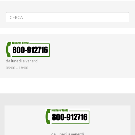
←
APERTURA NUOVA RIVENDITA AUTOMATIZZATA A CAVAGLIA’
Sciopero del 21 gennaio 2019 dalle ore 08.30 alle 12.30
→
da lunedì a venerdì
09:00 – 18:00
da lunedì a venerdì