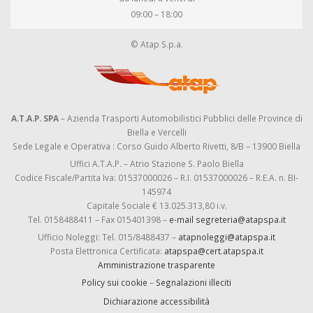
09:00 – 18:00
© Atap S.p.a.
A.T.A.P. SPA
– Azienda Trasporti Automobilistici Pubblici delle Province di
Biella e Vercelli
Sede Legale e Operativa : Corso Guido Alberto Rivetti, 8/B – 13900 Biella
Uffici A.T.A.P. – Atrio Stazione S. Paolo Biella
Codice Fiscale/Partita Iva: 01537000026 – R.I. 01537000026 – R.E.A. n. BI-
145974
Capitale Sociale € 13.025.313,80 i.v.
Tel. 0158488411 – Fax 015401398 –
e-mail segreteria@atapspa.it
Ufficio Noleggi: Tel. 015/8488437 –
atapnoleggi@atapspa.it
Posta Elettronica Certificata:
atapspa@cert.atapspa.it
Amministrazione trasparente
Policy sui cookie
–
Segnalazioni illeciti
Dichiarazione accessibilità