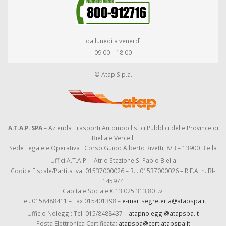
da lunedì a venerdì
09:00 – 18:00
© Atap S.p.a.
A.T.A.P. SPA
– Azienda Trasporti Automobilistici Pubblici delle Province di
Biella e Vercelli
Sede Legale e Operativa : Corso Guido Alberto Rivetti, 8/B – 13900 Biella
Uffici A.T.A.P. – Atrio Stazione S. Paolo Biella
Codice Fiscale/Partita Iva: 01537000026 – R.I. 01537000026 – R.E.A. n. BI-
145974
Capitale Sociale € 13.025.313,80 i.v.
Tel. 0158488411 – Fax 015401398 –
e-mail segreteria@atapspa.it
Ufficio Noleggi: Tel. 015/8488437 –
atapnoleggi@atapspa.it
Posta Elettronica Certificata:
atapspa@cert.atapspa.it