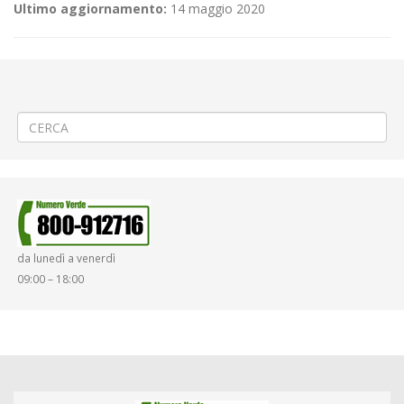
Ultimo aggiornamento:
14 maggio 2020
←
(Italiano) VENDITA ABBONAMENTI EXTRAURBANI PRESSO LA SEDE
ATAP DI C.SO RIVETTI 8/B A BIELLA
(Italiano) Posa cavi telefonici a Biella Cossila San Grato
→
da lunedì a venerdì
09:00 – 18:00