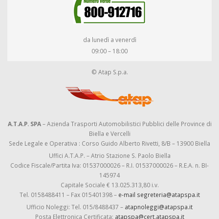
da lunedì a venerdì
09:00 – 18:00
© Atap S.p.a.
A.T.A.P. SPA
– Azienda Trasporti Automobilistici Pubblici delle Province di
Biella e Vercelli
Sede Legale e Operativa : Corso Guido Alberto Rivetti, 8/B – 13900 Biella
Uffici A.T.A.P. – Atrio Stazione S. Paolo Biella
Codice Fiscale/Partita Iva: 01537000026 – R.I. 01537000026 – R.E.A. n. BI-
145974
Capitale Sociale € 13.025.313,80 i.v.
Tel. 0158488411 – Fax 015401398 –
e-mail segreteria@atapspa.it
Ufficio Noleggi: Tel. 015/8488437 –
atapnoleggi@atapspa.it
Posta Elettronica Certificata:
atapspa@cert.atapspa.it