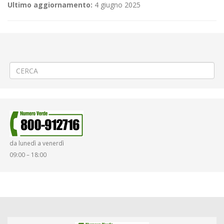
Ultimo aggiornamento:
4 giugno 2025
←
(Italiano) Servizi di trasporto ATAP dal giorno Lunedì 18 maggio
2020 – Linea 59 (101) corsa 006 – modifica orario
(Italiano) Realizzazione sottoservizi a Biella viale Matteotti
→
da lunedì a venerdì
09:00 – 18:00