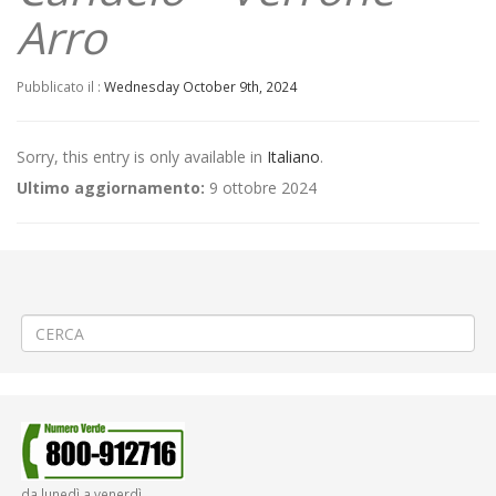
Arro
Pubblicato il :
Wednesday October 9th, 2024
Sorry, this entry is only available in
Italiano
.
Ultimo aggiornamento:
9 ottobre 2024
←
(Italiano) Modifica Linea 358 Cavaglià – Piverone – Ivrea – EXTRATO
(Italiano) Modifica Linea 390 Biella – Sandigliano – Cavaglià – Anzasco
→
da lunedì a venerdì