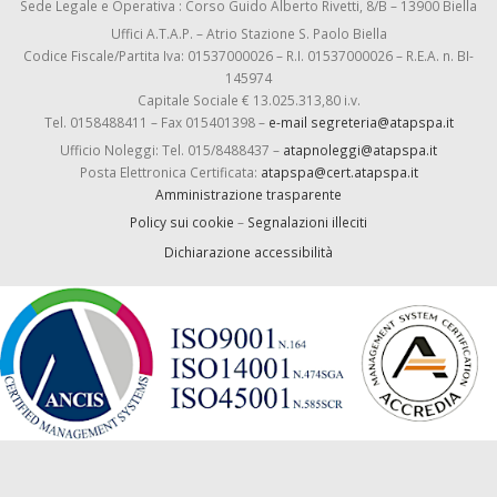
Sede Legale e Operativa : Corso Guido Alberto Rivetti, 8/B – 13900 Biella
Uffici A.T.A.P. – Atrio Stazione S. Paolo Biella
Codice Fiscale/Partita Iva: 01537000026 – R.I. 01537000026 – R.E.A. n. BI-
145974
Capitale Sociale € 13.025.313,80 i.v.
Tel. 0158488411 – Fax 015401398 –
e-mail segreteria@atapspa.it
Ufficio Noleggi: Tel. 015/8488437 –
atapnoleggi@atapspa.it
Posta Elettronica Certificata:
atapspa@cert.atapspa.it
Amministrazione trasparente
Policy sui cookie
–
Segnalazioni illeciti
Dichiarazione accessibilità