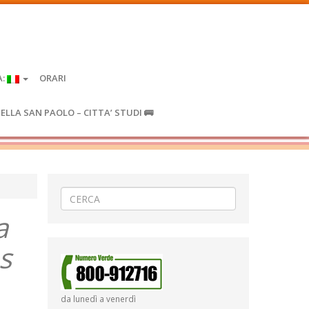
A:
ORARI
IELLA SAN PAOLO – CITTA’ STUDI 🚌
a
s
da lunedì a venerdì