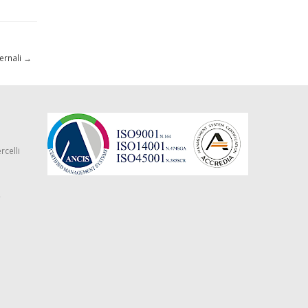
vernali
→
rcelli