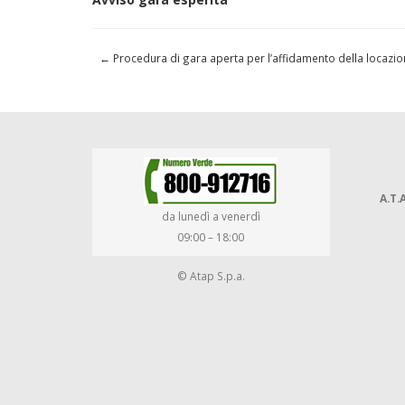
←
Procedura di gara aperta per l’affidamento della locazione
A.T.A
da lunedì a venerdì
09:00 – 18:00
© Atap S.p.a.