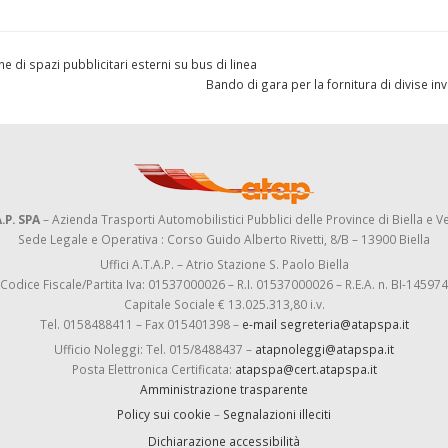
 di spazi pubblicitari esterni su bus di linea
Bando di gara per la fornitura di divise in
.P. SPA
– Azienda Trasporti Automobilistici Pubblici delle Province di Biella e Ve
Sede Legale e Operativa : Corso Guido Alberto Rivetti, 8/B – 13900 Biella
Uffici A.T.A.P. – Atrio Stazione S. Paolo Biella
Codice Fiscale/Partita Iva: 01537000026 – R.I. 01537000026 – R.E.A. n. BI-145974
Capitale Sociale € 13.025.313,80 i.v.
Tel. 0158488411 – Fax 015401398 –
e-mail segreteria@atapspa.it
Ufficio Noleggi: Tel. 015/8488437 –
atapnoleggi@atapspa.it
Posta Elettronica Certificata:
atapspa@cert.atapspa.it
Amministrazione trasparente
Policy sui cookie
–
Segnalazioni illeciti
Dichiarazione accessibilità