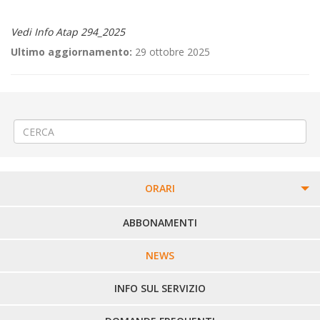
Vedi Info Atap 294_2025
Ultimo aggiornamento:
29 ottobre 2025
←
🎃«Halloween discesa all’inferno» a Masserano
⚠️Celebrazione del IV Novembre a Vercelli
→
ORARI
PERCORSI URBANI IN BIELLA
ABBONAMENTI
LINEE URBANE VERCELLI
NEWS
LINEE EXTRAURBANE
INFO SUL SERVIZIO