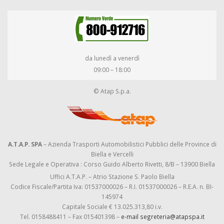
da lunedì a venerdì
09:00 – 18:00
© Atap S.p.a.
A.T.A.P. SPA
– Azienda Trasporti Automobilistici Pubblici delle Province di
Biella e Vercelli
Sede Legale e Operativa : Corso Guido Alberto Rivetti, 8/B – 13900 Biella
Uffici A.T.A.P. – Atrio Stazione S. Paolo Biella
Codice Fiscale/Partita Iva: 01537000026 – R.I. 01537000026 – R.E.A. n. BI-
145974
Capitale Sociale € 13.025.313,80 i.v.
Tel. 0158488411 – Fax 015401398 –
e-mail segreteria@atapspa.it