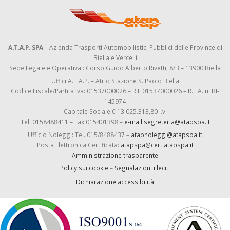
A.T.A.P. SPA
– Azienda Trasporti Automobilistici Pubblici delle Province di
Biella e Vercelli
Sede Legale e Operativa : Corso Guido Alberto Rivetti, 8/B – 13900 Biella
Uffici A.T.A.P. – Atrio Stazione S. Paolo Biella
Codice Fiscale/Partita Iva: 01537000026 – R.I. 01537000026 – R.E.A. n. BI-
145974
Capitale Sociale € 13.025.313,80 i.v.
Tel. 0158488411 – Fax 015401398 –
e-mail segreteria@atapspa.it
Ufficio Noleggi: Tel. 015/8488437 –
atapnoleggi@atapspa.it
Posta Elettronica Certificata:
atapspa@cert.atapspa.it
Amministrazione trasparente
Policy sui cookie
–
Segnalazioni illeciti
Dichiarazione accessibilità