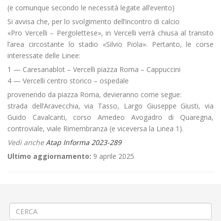
(e comunque secondo le necessità legate all’evento)
Si avvisa che, per lo svolgimento dell’incontro di calcio
«Pro Vercelli – Pergolettese», in Vercelli verrà chiusa al transito
l’area circostante lo stadio «Silvio Piola». Pertanto, le corse
interessate delle Linee:
1 — Caresanablot – Vercelli piazza Roma – Cappuccini
4 — Vercelli centro storico – ospedale
provenendo da piazza Roma, devieranno come segue:
strada dell’Aravecchia, via Tasso, Largo Giuseppe Giusti, via
Guido Cavalcanti, corso Amedeo Avogadro di Quaregna,
controviale, viale Rimembranza (e viceversa la Linea 1).
Vedi anche
Atap Informa 2023-289
Ultimo aggiornamento:
9 aprile 2025
←
🎬4ª PARTE Riprese cinematografiche a Coggiola
🌳Sistemazione area cimiteriale a Candelo
→