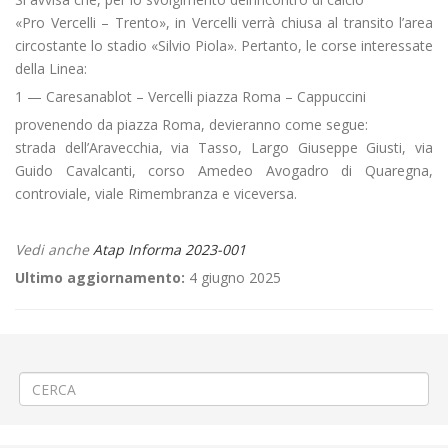
«Pro Vercelli – Trento», in Vercelli verrà chiusa al transito l’area
circostante lo stadio «Silvio Piola». Pertanto, le corse interessate
della Linea:
1 — Caresanablot – Vercelli piazza Roma – Cappuccini
provenendo da piazza Roma, devieranno come segue:
strada dell’Aravecchia, via Tasso, Largo Giuseppe Giusti, via
Guido Cavalcanti, corso Amedeo Avogadro di Quaregna,
controviale, viale Rimembranza e viceversa.
Vedi anche
Atap Informa 2023-001
Ultimo aggiornamento:
4 giugno 2025
←
🏐«18° Bear Wool Volley» a Biella Centro
🌳PROROGA Potatura alberi a Vercelli corso De Gasperi
→