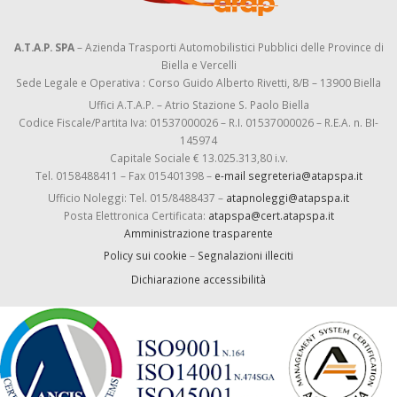
A.T.A.P. SPA
– Azienda Trasporti Automobilistici Pubblici delle Province di
Biella e Vercelli
Sede Legale e Operativa : Corso Guido Alberto Rivetti, 8/B – 13900 Biella
Uffici A.T.A.P. – Atrio Stazione S. Paolo Biella
Codice Fiscale/Partita Iva: 01537000026 – R.I. 01537000026 – R.E.A. n. BI-
145974
Capitale Sociale € 13.025.313,80 i.v.
Tel. 0158488411 – Fax 015401398 –
e-mail segreteria@atapspa.it
Ufficio Noleggi: Tel. 015/8488437 –
atapnoleggi@atapspa.it
Posta Elettronica Certificata:
atapspa@cert.atapspa.it
Amministrazione trasparente
Policy sui cookie
–
Segnalazioni illeciti
Dichiarazione accessibilità