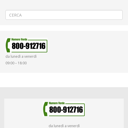
per l’acquisto di titoli di viaggio impersonali
🎡Carnevale a Santhià
→
da lunedì a venerdì
09:00 – 18:00
da lunedì a venerdì