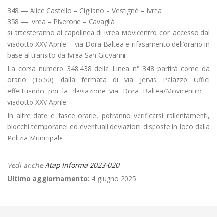
348 — Alice Castello – Cigliano – Vestigné – Ivrea
358 — Ivrea – Piverone – Cavaglià
si attesteranno al capolinea di Ivrea Movicentro con accesso dal
viadotto XXV Aprile – via Dora Baltea e rifasamento dell’orario in
base al transito da Ivrea San Giovanni.
La corsa numero 348.438 della Linea n° 348 partirà come da
orario (16.50) dalla fermata di via Jervis Palazzo Uffici
effettuando poi la deviazione via Dora Baltea/Movicentro –
viadotto XXV Aprile.
In altre date e fasce orarie, potranno verificarsi rallentamenti,
blocchi temporanei ed eventuali deviazioni disposte in loco dalla
Polizia Municipale.
Vedi anche
Atap Informa 2023-020
Ultimo aggiornamento:
4 giugno 2025
←
💶 Lancio nuova app MooneyGo in sostituzione della app myCicero