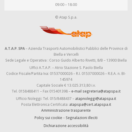
09:00 – 18:00
© Atap S.p.a.
A.T.A.P. SPA
– Azienda Trasporti Automobilistici Pubblici delle Province di
Biella e Vercelli
Sede Legale e Operativa : Corso Guido Alberto Rivetti, 8/B – 13900 Biella
Uffici A.T.A.P. – Atrio Stazione S. Paolo Biella
Codice Fiscale/Partita Iva: 01537000026 – R.I. 01537000026 – R.E.A. n. BI-
145974
Capitale Sociale € 13.025.313,80 i.v.
Tel. 0158488411 – Fax 015401398 –
e-mail segreteria@atapspa.it
Ufficio Noleggi: Tel. 015/8488437 –
atapnoleggi@atapspa.it
Posta Elettronica Certificata:
atapspa@cert.atapspa.it
Amministrazione trasparente
Policy sui cookie
–
Segnalazioni illeciti
Dichiarazione accessibilità