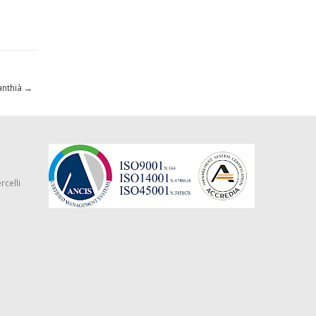
anthià
→
rcelli