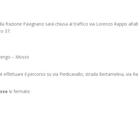
lla frazione Pavignano sarà chiusa al traffico via Lorenzo Rappis all’al
co 37.
inengo – Mosso
effettuare il percorso su via Piedicavallo, strada Bertamelina, via Ra
sse
le fermate: