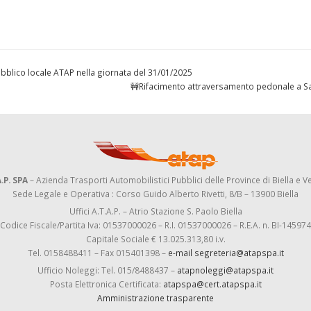
 pubblico locale ATAP nella giornata del 31/01/2025
🚧Rifacimento attraversamento pedonale a S
.P. SPA
– Azienda Trasporti Automobilistici Pubblici delle Province di Biella e Ve
Sede Legale e Operativa : Corso Guido Alberto Rivetti, 8/B – 13900 Biella
Uffici A.T.A.P. – Atrio Stazione S. Paolo Biella
Codice Fiscale/Partita Iva: 01537000026 – R.I. 01537000026 – R.E.A. n. BI-145974
Capitale Sociale € 13.025.313,80 i.v.
Tel. 0158488411 – Fax 015401398 –
e-mail segreteria@atapspa.it
Ufficio Noleggi: Tel. 015/8488437 –
atapnoleggi@atapspa.it
Posta Elettronica Certificata:
atapspa@cert.atapspa.it
Amministrazione trasparente