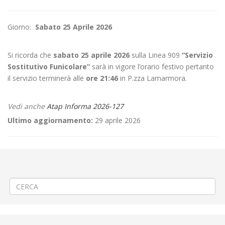
Giorno:
Sabato 25 Aprile 2026
Si ricorda che
sabato 25 aprile 2026
sulla Linea 909
“Servizio
Sostitutivo Funicolare”
sarà in vigore l’orario festivo pertanto
il servizio terminerà alle
ore 21:46
in P.zza Lamarmora.
Vedi anche
Atap Informa 2026-127
Ultimo aggiornamento:
29 aprile 2026
←
📌Criticità relative all’erogazione dei servizi di trasporto pubblico
locale ATAP nella giornata del 24/04/26
📌🛣️ Asfaltatura a Vercelli corso Garibaldi
→