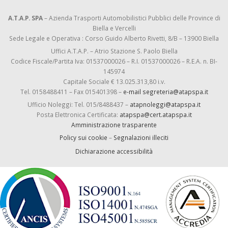
A.T.A.P. SPA
– Azienda Trasporti Automobilistici Pubblici delle Province di
Biella e Vercelli
Sede Legale e Operativa : Corso Guido Alberto Rivetti, 8/B – 13900 Biella
Uffici A.T.A.P. – Atrio Stazione S. Paolo Biella
Codice Fiscale/Partita Iva: 01537000026 – R.I. 01537000026 – R.E.A. n. BI-
145974
Capitale Sociale € 13.025.313,80 i.v.
Tel. 0158488411 – Fax 015401398 –
e-mail segreteria@atapspa.it
Ufficio Noleggi: Tel. 015/8488437 –
atapnoleggi@atapspa.it
Posta Elettronica Certificata:
atapspa@cert.atapspa.it
Amministrazione trasparente
Policy sui cookie
–
Segnalazioni illeciti
Dichiarazione accessibilità