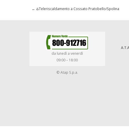
←
♨️Teleriscaldamento a Cossato Pratobello/Spolina
A.T.A
da lunedì a venerdì
09:00 – 18:00
© Atap S.p.a.