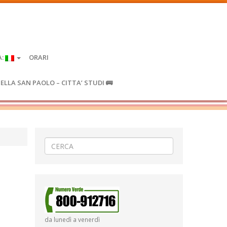
A:
ORARI
IELLA SAN PAOLO – CITTA’ STUDI 🚌
da lunedì a venerdì