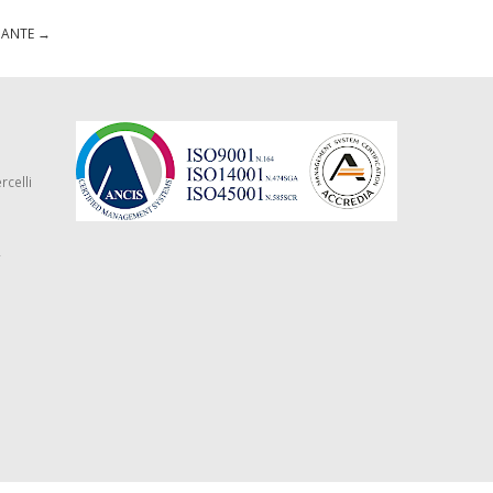
GIANTE
→
rcelli