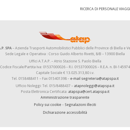
RICERCA DI PERSONALE VIAG
.P. SPA
– Azienda Trasporti Automobilistici Pubblici delle Province di Biella e Ve
Sede Legale e Operativa : Corso Guido Alberto Rivetti, 8/B – 13900 Biella
Uffici A.T.A.P. – Atrio Stazione S. Paolo Biella
Codice Fiscale/Partita Iva: 01537000026 – R.I. 01537000026 – R.E.A. n. BI-145974
Capitale Sociale € 13.025.313,80 i.v.
Tel. 0158488411 – Fax 015401398 –
e-mail segreteria@atapspa.it
Ufficio Noleggi: Tel. 015/8488437 –
atapnoleggi@atapspa.it
Posta Elettronica Certificata:
atapspa@cert.atapspa.it
Amministrazione trasparente
Policy sui cookie
–
Segnalazioni illeciti
Dichiarazione accessibilità