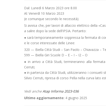
Dal: Lunedì 6 Marzo 2023 ore 8.00
Al: Venerdì 10 Marzo 2023
(e comunque secondo le necessità)
Si avvisa che, per lavori di allaccio elettrico della «C
a salire dopo la sede dell’IPSIA. Pertanto:
● sarà temporaneamente soppressa la fermata di cor
e le corse interessate delle Linee:
320 — Biella Città Studi – San Paolo – Chiavazza – 
599 — Biella Giri Scuole D – E – I – I2 – O
● in arrivo a Città Studi, termineranno alla fermata d
Cerruti;
● in partenza da Città Studi, utilizzeranno i consueti st
Silvio Cerruti, ripresa di corso Pella nella curva lato
Vedi anche
Atap Informa 2023-036
Ultimo aggiornamento:
4 giugno 2025