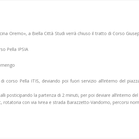
ascina Oremo», a Biella Città Studi verrà chiuso il tratto di Corso Giuse
so Pella IPSIA
Ternengo
i corso Pella ITIS, deviando poi fuori servizio all’interno del piazza
alli posticipando la partenza di 2 minuti, per poi deviare all’interno del
 est, rotatoria con via Ivrea e strada Barazzetto-Vandorno, percorsi norm