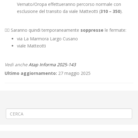
Vernato/Oropa effettueranno percorso normale con
esclusione del transito da viale Matteotti (
310 – 350
).
👉🏻 Saranno quindi temporaneamente
soppresse
le fermate:
via La Marmora Largo Cusano
viale Matteotti
Vedi anche
Atap Informa 2025-143
Ultimo aggiornamento:
27 maggio 2025
←
🚘 1° GIORNO “3° Rally della Lana Revival 1975 – 2025
Criticità relative all’erogazione dei servizi di trasporto pubblico locale
ATAP nella giornata del 22/05/2025
→