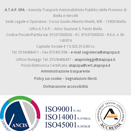
A.T.A.P. SPA
– Azienda Trasporti Automobilistici Pubblici delle Province di
Biella e Vercelli
Sede Legale e Operativa : Corso Guido Alberto Rivetti, 8/B – 13900 Biella
Uffici A.T.A.P. – Atrio Stazione S. Paolo Biella
Codice Fiscale/Partita Iva: 01537000026 – R.I. 01537000026 – R.E.A. n. BI-
145974
Capitale Sociale € 13.025.313,80 i.v.
Tel. 0158488411 – Fax 015401398 –
e-mail segreteria@atapspa.it
Ufficio Noleggi: Tel. 015/8488437 –
atapnoleggi@atapspa.it
Posta Elettronica Certificata:
atapspa@cert.atapspa.it
Amministrazione trasparente
Policy sui cookie
–
Segnalazioni illeciti
Dichiarazione accessibilità