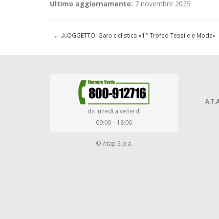
Ultimo aggiornamento:
7 novembre 2025
←
🚴OGGETTO: Gara ciclistica «1° Trofeo Tessile e Moda»
A.T.A
da lunedì a venerdì
09:00 – 18:00
© Atap S.p.a.