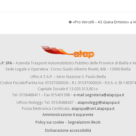
⚽ «Pro Vercelli – AS Giana Erminio» a V
.P. SPA
– Azienda Trasporti Automobilistici Pubblici delle Province di Biella e Ve
Sede Legale e Operativa : Corso Guido Alberto Rivetti, 8/B – 13900 Biella
Uffici A.T.A.P. – Atrio Stazione S. Paolo Biella
Codice Fiscale/Partita Iva: 01537000026 – R.I. 01537000026 – R.E.A. n. BI-145974
Capitale Sociale € 13.025.313,80 i.v.
Tel. 0158488411 – Fax 015401398 –
e-mail segreteria@atapspa.it
Ufficio Noleggi: Tel. 015/8488437 –
atapnoleggi@atapspa.it
Posta Elettronica Certificata:
atapspa@cert.atapspa.it
Amministrazione trasparente
Policy sui cookie
–
Segnalazioni illeciti
Dichiarazione accessibilità