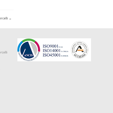
ercelli
→
rcelli