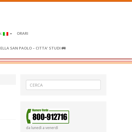
A:
ORARI
IELLA SAN PAOLO – CITTA’ STUDI 🚌
da lunedì a venerdì