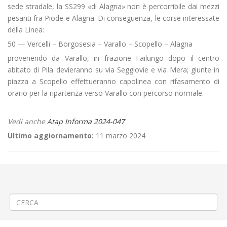
sede stradale, la SS299 «di Alagna» non è percorribile dai mezzi
pesanti fra Piode e Alagna. Di conseguenza, le corse interessate
della Linea:
50 — Vercelli – Borgosesia – Varallo – Scopello – Alagna
provenendo da Varallo, in frazione Failungo dopo il centro
abitato di Pila devieranno su via Seggiovie e via Mera; giunte in
piazza a Scopello effettueranno capolinea con rifasamento di
orario per la ripartenza verso Varallo con percorso normale.
Vedi anche
Atap Informa 2024-047
Ultimo aggiornamento:
11 marzo 2024
←
🚧Frana sulla sede stradale fra Borgosesia Rondò e Guardella
👮🏾APERTURA PARZIALE E ASSISTITA per Frana sulla sede stradale in
Alta Valsesia
→