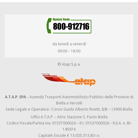
da lunedì a venerdì
09:00 – 18:00
© Atap S.p.a.
A.T.A.P. SPA
– Azienda Trasporti Automobilistici Pubblici delle Province di
Biella e Vercelli
Sede Legale e Operativa : Corso Guido Alberto Rivetti, 8/B – 13900 Biella
Uffici A.T.A.P. – Atrio Stazione S. Paolo Biella
Codice Fiscale/Partita Iva: 01537000026 – R.I. 01537000026 – R.E.A. n. BI-
145974
Capitale Sociale € 13.025.313,80 i.v.