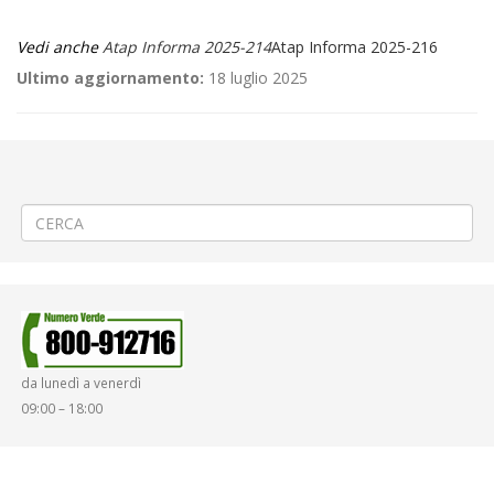
Vedi anche
Atap Informa 2025-214
Atap Informa 2025-216
Ultimo aggiornamento:
18 luglio 2025
←
🚵‍♂️«36° Ghemme – Alagna»
AGGIORNAMENTO SULLE MISURE DI CONTROLLO DEL SERVIZIO DI BIKE
SHARING
→
da lunedì a venerdì
09:00 – 18:00