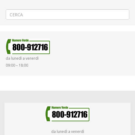
←
⚠️PROROGA Messa in sicurezza nel centro di Roppolo
🚴🏼‍♂️«Gran Fondo Mangia e Bevi» a Vercelli
→
da lunedì a venerdì
09:00 – 18:00
da lunedì a venerdì