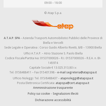
09:00 – 18:00
© Atap S.p.a.
A.T.A.P. SPA
– Azienda Trasporti Automobilistici Pubblici delle Province di
Biella e Vercelli
Sede Legale e Operativa : Corso Guido Alberto Rivetti, 8/B – 13900 Biella
Uffici A.T.A.P. – Atrio Stazione S. Paolo Biella
Codice Fiscale/Partita Iva: 01537000026 – R.I. 01537000026 – R.E.A. n. BI-
145974
Capitale Sociale € 13.025.313,80 i.v.
Tel. 0158488411 – Fax 015401398 –
e-mail segreteria@atapspa.it
Ufficio Noleggi: Tel. 015/8488437 –
atapnoleggi@atapspa.it
Posta Elettronica Certificata:
atapspa@cert.atapspa.it
Amministrazione trasparente
Policy sui cookie
–
Segnalazioni illeciti
Dichiarazione accessibilità