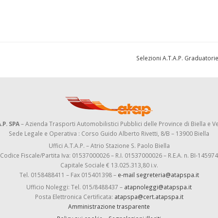
Selezioni A.T.A.P. Graduatorie
.P. SPA
– Azienda Trasporti Automobilistici Pubblici delle Province di Biella e Ve
Sede Legale e Operativa : Corso Guido Alberto Rivetti, 8/B – 13900 Biella
Uffici A.T.A.P. – Atrio Stazione S. Paolo Biella
Codice Fiscale/Partita Iva: 01537000026 – R.I. 01537000026 – R.E.A. n. BI-145974
Capitale Sociale € 13.025.313,80 i.v.
Tel. 0158488411 – Fax 015401398 –
e-mail segreteria@atapspa.it
Ufficio Noleggi: Tel. 015/8488437 –
atapnoleggi@atapspa.it
Posta Elettronica Certificata:
atapspa@cert.atapspa.it
Amministrazione trasparente