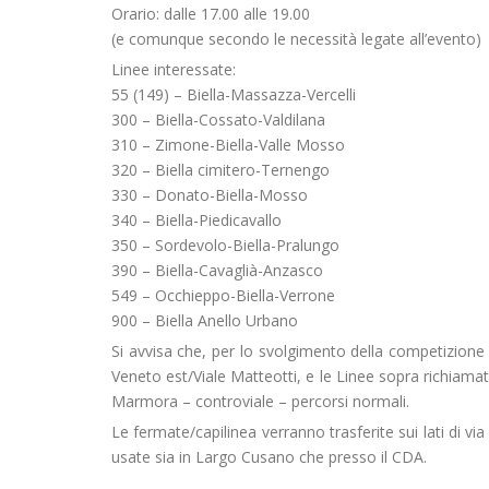
Orario: dalle 17.00 alle 19.00
(e comunque secondo le necessità legate all’evento)
Linee interessate:
55 (149) – Biella-Massazza-Vercelli
300 – Biella-Cossato-Valdilana
310 – Zimone-Biella-Valle Mosso
320 – Biella cimitero-Ternengo
330 – Donato-Biella-Mosso
340 – Biella-Piedicavallo
350 – Sordevolo-Biella-Pralungo
390 – Biella-Cavaglià-Anzasco
549 – Occhieppo-Biella-Verrone
900 – Biella Anello Urbano
Si avvisa che, per lo svolgimento della competizione «
Veneto est/Viale Matteotti, e le Linee sopra richiama
Marmora – controviale – percorsi normali.
Le fermate/capilinea verranno trasferite sui lati di 
usate sia in Largo Cusano che presso il CDA.