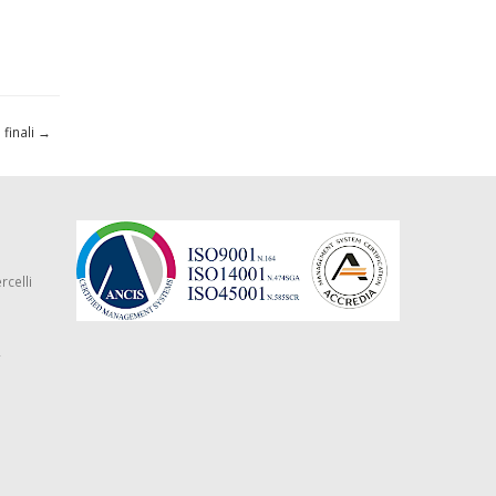
 finali
→
rcelli