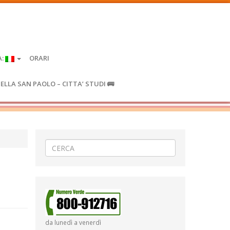
A:
ORARI
IELLA SAN PAOLO – CITTA’ STUDI 🚌
da lunedì a venerdì