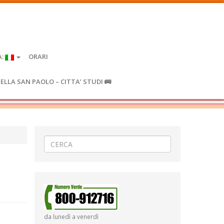
A:
ORARI
IELLA SAN PAOLO – CITTA’ STUDI 🚌
da lunedì a venerdì