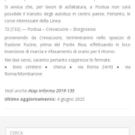
Si avvisa che, per lavori di asfaltatura, a Postua non sarà
possibile il transito degli autobus in centro paese. Pertanto, le
corse interessate della Linea:
72 (132) — Postua – Crevacuore – Borgosesia
provenendo da Crevacuore, termineranno nello spiazzo di
frazione Fucine, prima del Ponte Riva, effettuando in loco
inversione di marcia e rifasamento di orario per il ritorno.
Nei due sensi, saranno pertanto soppresse le fermate:
● bivio cimitero ● chiesa ● via Roma 24/43 ● via
Roma/Mombarone
Vedi anche
Atap Informa 2019-135
Ultimo aggiornamento:
4 giugno 2025
←
Variazioni di orario alle Scuole di Vestigné
RIAPERTURA Sprofondamento stradale a Biella via Ogliaro
→