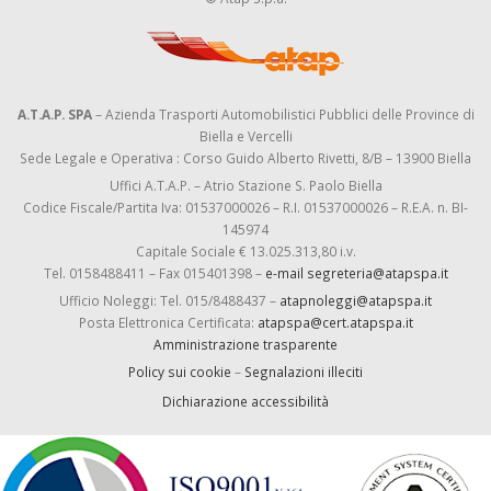
A.T.A.P. SPA
– Azienda Trasporti Automobilistici Pubblici delle Province di
Biella e Vercelli
Sede Legale e Operativa : Corso Guido Alberto Rivetti, 8/B – 13900 Biella
Uffici A.T.A.P. – Atrio Stazione S. Paolo Biella
Codice Fiscale/Partita Iva: 01537000026 – R.I. 01537000026 – R.E.A. n. BI-
145974
Capitale Sociale € 13.025.313,80 i.v.
Tel. 0158488411 – Fax 015401398 –
e-mail segreteria@atapspa.it
Ufficio Noleggi: Tel. 015/8488437 –
atapnoleggi@atapspa.it
Posta Elettronica Certificata:
atapspa@cert.atapspa.it
Amministrazione trasparente
Policy sui cookie
–
Segnalazioni illeciti
Dichiarazione accessibilità