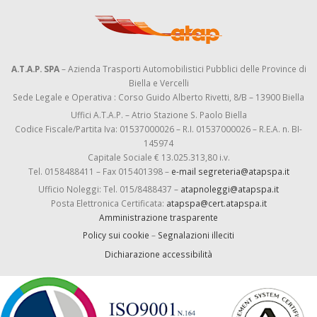
A.T.A.P. SPA
– Azienda Trasporti Automobilistici Pubblici delle Province di
Biella e Vercelli
Sede Legale e Operativa : Corso Guido Alberto Rivetti, 8/B – 13900 Biella
Uffici A.T.A.P. – Atrio Stazione S. Paolo Biella
Codice Fiscale/Partita Iva: 01537000026 – R.I. 01537000026 – R.E.A. n. BI-
145974
Capitale Sociale € 13.025.313,80 i.v.
Tel. 0158488411 – Fax 015401398 –
e-mail segreteria@atapspa.it
Ufficio Noleggi: Tel. 015/8488437 –
atapnoleggi@atapspa.it
Posta Elettronica Certificata:
atapspa@cert.atapspa.it
Amministrazione trasparente
Policy sui cookie
–
Segnalazioni illeciti
Dichiarazione accessibilità