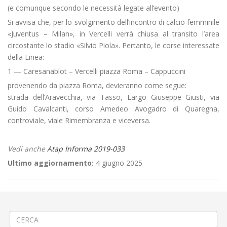
(e comunque secondo le necessità legate all’evento)
Si avvisa che, per lo svolgimento dell’incontro di calcio femminile
«Juventus – Milan», in Vercelli verrà chiusa al transito l’area
circostante lo stadio «Silvio Piola». Pertanto, le corse interessate
della Linea:
1 — Caresanablot – Vercelli piazza Roma – Cappuccini
provenendo da piazza Roma, devieranno come segue:
strada dell’Aravecchia, via Tasso, Largo Giuseppe Giusti, via
Guido Cavalcanti, corso Amedeo Avogadro di Quaregna,
controviale, viale Rimembranza e viceversa.
Vedi anche
Atap Informa 2019-033
Ultimo aggiornamento:
4 giugno 2025
←
PROROGA Rottura silos risicolo a Lignana
1ª FASE Teleriscaldamento a Biella via Galimberti/Macallé
→