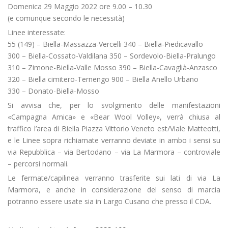
Domenica 29 Maggio 2022 ore 9.00 – 10.30
(e comunque secondo le necessità)
Linee interessate:
55 (149) – Biella-Massazza-Vercelli 340 – Biella-Piedicavallo
300 – Biella-Cossato-Valdilana 350 – Sordevolo-Biella-Pralungo
310 – Zimone-Biella-Valle Mosso 390 – Biella-Cavaglià-Anzasco
320 – Biella cimitero-Ternengo 900 – Biella Anello Urbano
330 – Donato-Biella-Mosso
Si avvisa che, per lo svolgimento delle manifestazioni
«Campagna Amica» e «Bear Wool Volley», verrà chiusa al
traffico l’area di Biella Piazza Vittorio Veneto est/Viale Matteotti,
e le Linee sopra richiamate verranno deviate in ambo i sensi su
via Repubblica – via Bertodano – via La Marmora – controviale
– percorsi normali.
Le fermate/capilinea verranno trasferite sui lati di via La
Marmora, e anche in considerazione del senso di marcia
potranno essere usate sia in Largo Cusano che presso il CDA.