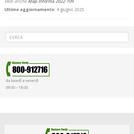
Vedi anche
Atap Informa 2022-109
Ultimo aggiornamento:
4 giugno 2025
←
Scarico gru edile a Biella via Rigola
«Carnevale Estivo» a Vercelli
→
da lunedì a venerdì
09:00 – 18:00