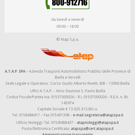
da lunedì a venerdì
09:00 – 18:00
© Atap S.p.a.
A.T.A.P. SPA
– Azienda Trasporti Automobilistici Pubblici delle Province di
Biella e Vercelli
Sede Legale e Operativa : Corso Guido Alberto Rivetti, 8/B – 13900 Biella
Uffici A.T.A.P. – Atrio Stazione S. Paolo Biella
Codice Fiscale/Partita Iva: 01537000026 – R.I. 01537000026 – R.E.A. n. BI-
145974
Capitale Sociale € 13.025.313,80 i.v.
Tel. 0158488411 – Fax 015401398 –
e-mail segreteria@atapspa.it
Ufficio Noleggi: Tel. 015/8488437 –
atapnoleggi@atapspa.it
Posta Elettronica Certificata:
atapspa@cert.atapspa.it
Amministrazione trasparente