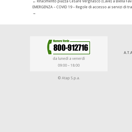
←
Rifacimento piazza Cesare Vergnasco (Cave) a Biella Fa
EMERGENZA – COVID 19 – Regole di accesso ai servizi di tra
→
A.T.A
da lunedì a venerdì
09:00 – 18:00
© Atap S.p.a.