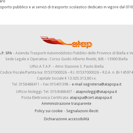
varo
sporto pubblico e ai servizi di trasporto scolastico dedicato in vigore dal 07/
.P. SPA
– Azienda Trasporti Automobilistici Pubblici delle Province di Biella e Ve
Sede Legale e Operativa : Corso Guido Alberto Rivetti, 8/B – 13900 Biella
Uffici A.T.A.P. – Atrio Stazione S. Paolo Biella
Codice Fiscale/Partita Iva: 01537000026 – R.I. 01537000026 – R.E.A. n. BI-145974
Capitale Sociale € 13.025.313,80 i.v.
Tel. 0158488411 – Fax 015401398 –
e-mail segreteria@atapspa.it
Ufficio Noleggi: Tel. 015/8488437 –
atapnoleggi@atapspa.it
Posta Elettronica Certificata:
atapspa@cert.atapspa.it
Amministrazione trasparente
Policy sui cookie
–
Segnalazioni illeciti
Dichiarazione accessibilità