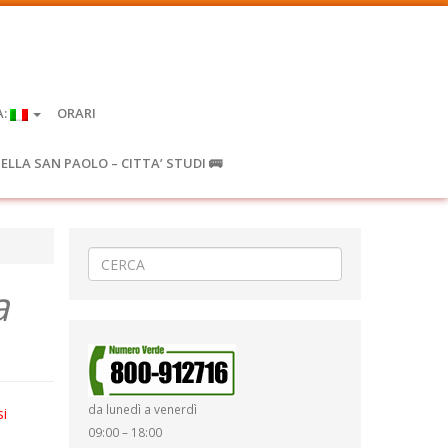
A:
ORARI
IELLA SAN PAOLO – CITTA’ STUDI 🚌
a
da lunedì a venerdì
si
09:00 – 18:00