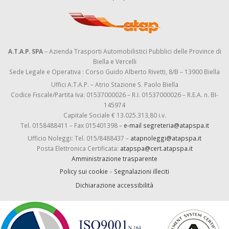
A.T.A.P. SPA
– Azienda Trasporti Automobilistici Pubblici delle Province di
Biella e Vercelli
Sede Legale e Operativa : Corso Guido Alberto Rivetti, 8/B – 13900 Biella
Uffici A.T.A.P. – Atrio Stazione S. Paolo Biella
Codice Fiscale/Partita Iva: 01537000026 – R.I. 01537000026 – R.E.A. n. BI-
145974
Capitale Sociale € 13.025.313,80 i.v.
Tel. 0158488411 – Fax 015401398 –
e-mail segreteria@atapspa.it
Ufficio Noleggi: Tel. 015/8488437 –
atapnoleggi@atapspa.it
Posta Elettronica Certificata:
atapspa@cert.atapspa.it
Amministrazione trasparente
Policy sui cookie
–
Segnalazioni illeciti
Dichiarazione accessibilità