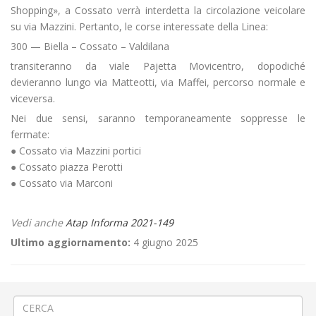
Shopping», a Cossato verrà interdetta la circolazione veicolare
su via Mazzini. Pertanto, le corse interessate della Linea:
300 — Biella – Cossato – Valdilana
transiteranno da viale Pajetta Movicentro, dopodiché
devieranno lungo via Matteotti, via Maffei, percorso normale e
viceversa.
Nei due sensi, saranno temporaneamente soppresse le
fermate:
● Cossato via Mazzini portici
● Cossato piazza Perotti
● Cossato via Marconi
Vedi anche
Atap Informa 2021-149
Ultimo aggiornamento:
4 giugno 2025
←
«Festa dei saldi» a Vercelli
Cedimento stradale a Cossato Liceo
→