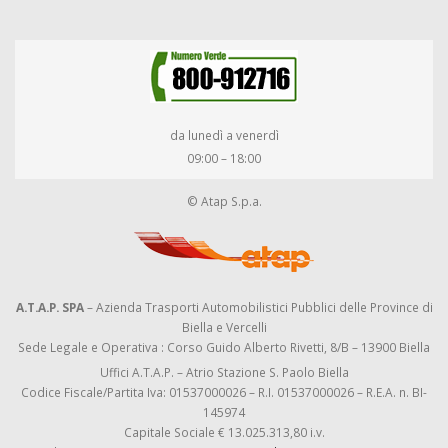
da lunedì a venerdì
09:00 – 18:00
© Atap S.p.a.
A.T.A.P. SPA
– Azienda Trasporti Automobilistici Pubblici delle Province di
Biella e Vercelli
Sede Legale e Operativa : Corso Guido Alberto Rivetti, 8/B – 13900 Biella
Uffici A.T.A.P. – Atrio Stazione S. Paolo Biella
Codice Fiscale/Partita Iva: 01537000026 – R.I. 01537000026 – R.E.A. n. BI-
145974
Capitale Sociale € 13.025.313,80 i.v.