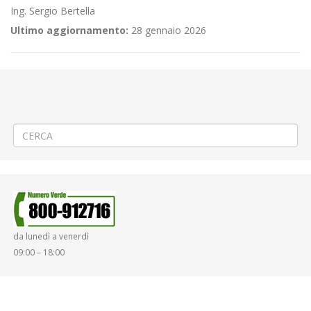
Ing. Sergio Bertella
Ultimo aggiornamento:
28 gennaio 2026
←
Aggiornamento/Integrazione – Mancata erogazione dei servizi di
trasporto pubblico locale ATAP nella giornata del 09/02/2022
Criticità relative all’erogazione dei servizi di trasporto pubblico locale
ATAP nella giornata del 11/02/2022
→
da lunedì a venerdì
09:00 – 18:00