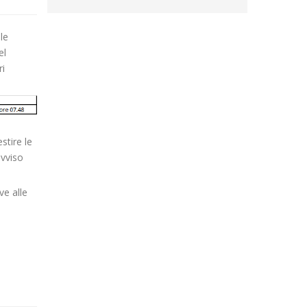
le
el
ri
stire le
avviso
ve alle