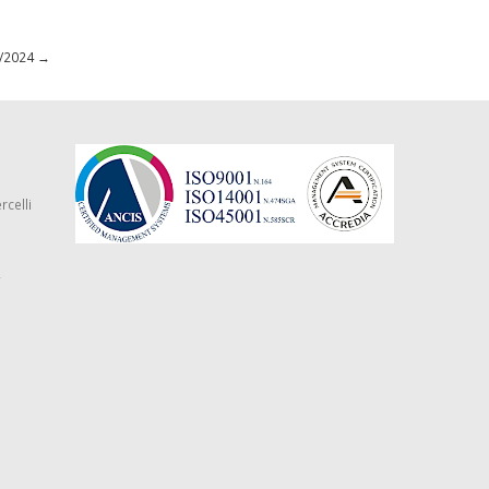
2/2024
→
rcelli