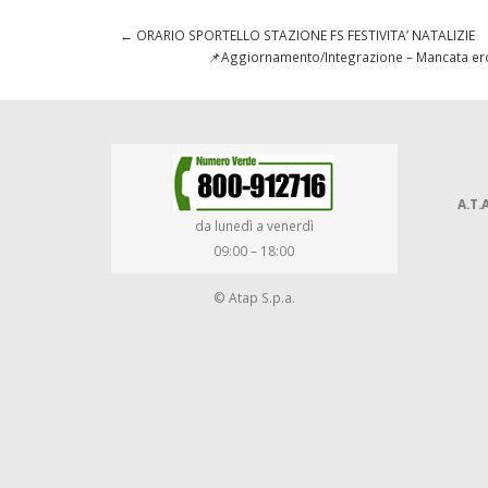
←
ORARIO SPORTELLO STAZIONE FS FESTIVITA’ NATALIZIE
📌Aggiornamento/Integrazione – Mancata erog
A.T.A
da lunedì a venerdì
09:00 – 18:00
© Atap S.p.a.