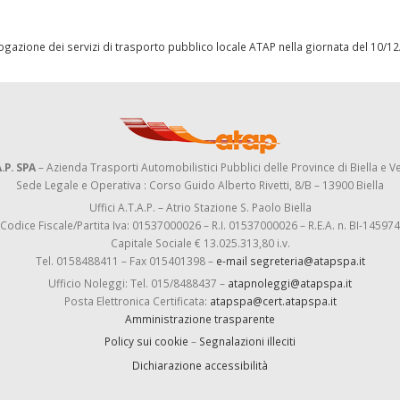
azione dei servizi di trasporto pubblico locale ATAP nella giornata del 10/1
.P. SPA
– Azienda Trasporti Automobilistici Pubblici delle Province di Biella e Ve
Sede Legale e Operativa : Corso Guido Alberto Rivetti, 8/B – 13900 Biella
Uffici A.T.A.P. – Atrio Stazione S. Paolo Biella
Codice Fiscale/Partita Iva: 01537000026 – R.I. 01537000026 – R.E.A. n. BI-145974
Capitale Sociale € 13.025.313,80 i.v.
Tel. 0158488411 – Fax 015401398 –
e-mail segreteria@atapspa.it
Ufficio Noleggi: Tel. 015/8488437 –
atapnoleggi@atapspa.it
Posta Elettronica Certificata:
atapspa@cert.atapspa.it
Amministrazione trasparente
Policy sui cookie
–
Segnalazioni illeciti
Dichiarazione accessibilità