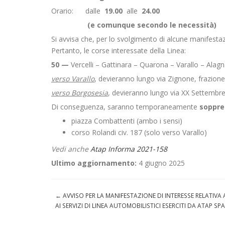
Orario:
dalle
19.00
alle
24.00
(e comunque secondo le necessità)
Si avvisa che, per lo svolgimento di alcune manifestaz
Pertanto, le corse interessate della Linea:
50 —
Vercelli – Gattinara – Quarona – Varallo – Alag
verso Varallo
, devieranno lungo via Zignone, frazione
verso Borgosesia
, devieranno lungo via XX Settembre
Di conseguenza, saranno temporaneamente
soppr
piazza Combattenti (ambo i sensi)
corso Rolandi civ. 187 (solo verso Varallo)
Vedi anche
Atap Informa 2021-158
Ultimo aggiornamento:
4 giugno 2025
←
AVVISO PER LA MANIFESTAZIONE DI INTERESSE RELATIVA
AI SERVIZI DI LINEA AUTOMOBILISTICI ESERCITI DA ATAP S