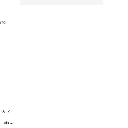
ndi.
RATIVI
dobbia
→