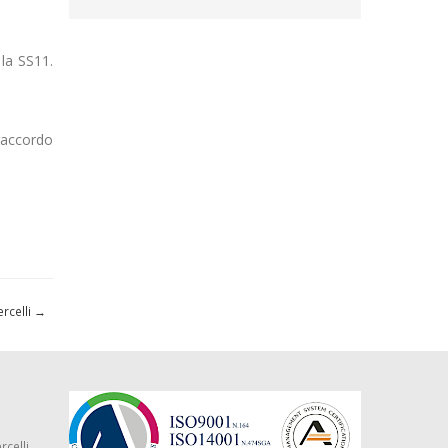
 la SS11.
 raccordo
ercelli
→
rcelli