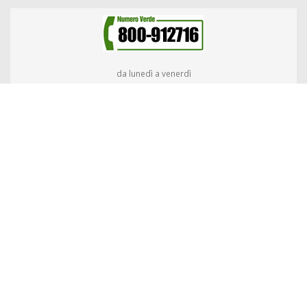
da lunedì a venerdì
09:00 – 18:00
© Atap S.p.a.
A.T.A.P. SPA
– Azienda Trasporti Automobilistici Pubblici delle Province di
Biella e Vercelli
Sede Legale e Operativa : Corso Guido Alberto Rivetti, 8/B – 13900 Biella
Uffici A.T.A.P. – Atrio Stazione S. Paolo Biella
Codice Fiscale/Partita Iva: 01537000026 – R.I. 01537000026 – R.E.A. n. BI-
145974
Capitale Sociale € 13.025.313,80 i.v.
Tel. 0158488411 – Fax 015401398 –
e-mail segreteria@atapspa.it