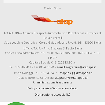
© Atap S.p.a.
A.T.A.P. SPA
– Azienda Trasporti Automobilistici Pubblici delle Province di
Biella e Vercelli
Sede Legale e Operativa : Corso Guido Alberto Rivetti, 8/B – 13900 Biella
Uffici A.T.A.P. – Atrio Stazione S. Paolo Biella
Codice Fiscale/Partita Iva: 01537000026 – R.I. 01537000026 – R.E.A. n. BI-
145974
Capitale Sociale € 13.025.313,80 i.v.
Tel. 0158488411 – Fax 015401398 –
e-mail segreteria@atapspa.it
Ufficio Noleggi: Tel. 015/8488437 –
atapnoleggi@atapspa.it
Posta Elettronica Certificata:
atapspa@cert.atapspa.it
Amministrazione trasparente
Policy sui cookie
–
Segnalazioni illeciti
Dichiarazione accessibilità