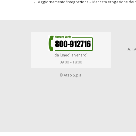
←
Aggiornamento/Integrazione – Mancata erogazione dei ser
A.T.A
da lunedì a venerdì
09:00 – 18:00
© Atap S.p.a.