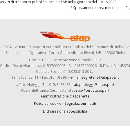
vizi di trasporto pubblico locale ATAP nella giornata del 19/12/2023
🥬Spostamento area mercatale a Ci
.P. SPA
– Azienda Trasporti Automobilistici Pubblici delle Province di Biella e Ve
Sede Legale e Operativa : Corso Guido Alberto Rivetti, 8/B – 13900 Biella
Uffici A.T.A.P. – Atrio Stazione S. Paolo Biella
Codice Fiscale/Partita Iva: 01537000026 – R.I. 01537000026 – R.E.A. n. BI-145974
Capitale Sociale € 13.025.313,80 i.v.
Tel. 0158488411 – Fax 015401398 –
e-mail segreteria@atapspa.it
Ufficio Noleggi: Tel. 015/8488437 –
atapnoleggi@atapspa.it
Posta Elettronica Certificata:
atapspa@cert.atapspa.it
Amministrazione trasparente
Policy sui cookie
–
Segnalazioni illeciti
Dichiarazione accessibilità