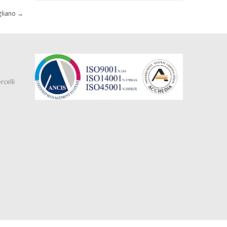
gliano
→
rcelli