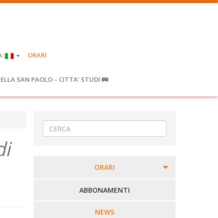
A:
ORARI
IELLA SAN PAOLO – CITTA’ STUDI 🚌
di
ORARI
PERCORSI URBANI IN BIELLA
ABBONAMENTI
LINEE URBANE VERCELLI
NEWS