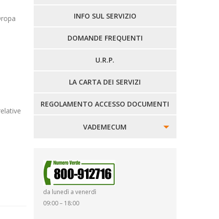
LINEE EXTRAURBANE
INFO SUL SERVIZIO
 Oropa
DOMANDE FREQUENTI
U.R.P.
LA CARTA DEI SERVIZI
REGOLAMENTO ACCESSO DOCUMENTI
relative
VADEMECUM
SINISTRI
SMARRIMENTO OGGETTI
da lunedì a venerdì
DIRITTI E DOVERI
09:00 – 18:00