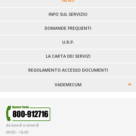
NEWS
LINEE EXTRAURBANE
INFO SUL SERVIZIO
DOMANDE FREQUENTI
U.R.P.
LA CARTA DEI SERVIZI
REGOLAMENTO ACCESSO DOCUMENTI
VADEMECUM
SINISTRI
SMARRIMENTO OGGETTI
da lunedì a venerdì
DIRITTI E DOVERI
09:00 – 18:00