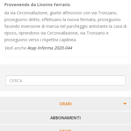
Provenendo da Livorno Ferraris:
da via Circonvallazione, giunte all’incrocio con via Tronzano,
proseguono diritte, effettuano la nuova fermata, proseguono
facendo inversione di marcia nel parcheggio antistante la casa di
riposo, riprendono via Circonvallazione, via Tronzano e
proseguono verso i rispettivi capilinea.
Vedi anche
Atap Informa 2020-044
←
PROROGA Ampliamento teleriscaldamento a Biella via Piave
Ripristino pavimentazione a Biella via Marochetti
→
ORARI
PERCORSI URBANI IN BIELLA
ABBONAMENTI
LINEE URBANE VERCELLI