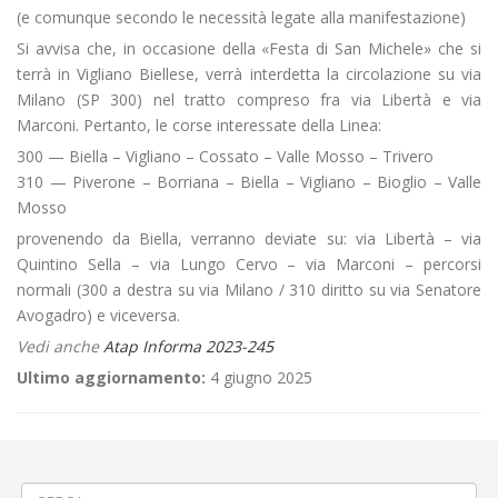
(e comunque secondo le necessità legate alla manifestazione)
Si avvisa che, in occasione della «Festa di San Michele» che si
terrà in Vigliano Biellese, verrà interdetta la circolazione su via
Milano (SP 300) nel tratto compreso fra via Libertà e via
Marconi. Pertanto, le corse interessate della Linea:
300 — Biella – Vigliano – Cossato – Valle Mosso – Trivero
310 — Piverone – Borriana – Biella – Vigliano – Bioglio – Valle
Mosso
provenendo da Biella, verranno deviate su: via Libertà – via
Quintino Sella – via Lungo Cervo – via Marconi – percorsi
normali (300 a destra su via Milano / 310 diritto su via Senatore
Avogadro) e viceversa.
Vedi anche
Atap Informa 2023-245
Ultimo aggiornamento:
4 giugno 2025
←
«Air Show delle Frecce Tricolori» a Vercelli – Extraurbano
🍾«Vini e sorrisi – Notte Bianca» a Cossato
→