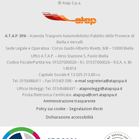
© Atap S.p.a.
A.T.A.P. SPA
– Azienda Trasporti Automobilistici Pubblici delle Province di
Biella e Vercelli
Sede Legale e Operativa : Corso Guido Alberto Rivetti, 8/B – 13900 Biella
Uffici A.T.A.P. – Atrio Stazione S. Paolo Biella
Codice Fiscale/Partita Iva: 01537000026 – R.I. 01537000026 – R.E.A. n. BI-
145974
Capitale Sociale € 13.025.313,80 i.v.
Tel. 0158488411 – Fax 015401398 –
e-mail segreteria@atapspa.it
Ufficio Noleggi: Tel. 015/8488437 –
atapnoleggi@atapspa.it
Posta Elettronica Certificata:
atapspa@cert.atapspa.it
Amministrazione trasparente
Policy sui cookie
–
Segnalazioni illeciti
Dichiarazione accessibilità