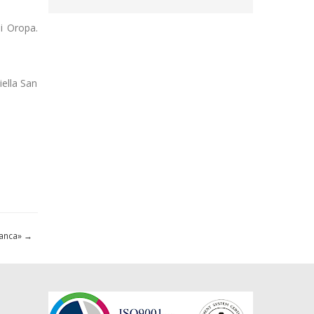
di Oropa.
iella San
ianca»
→