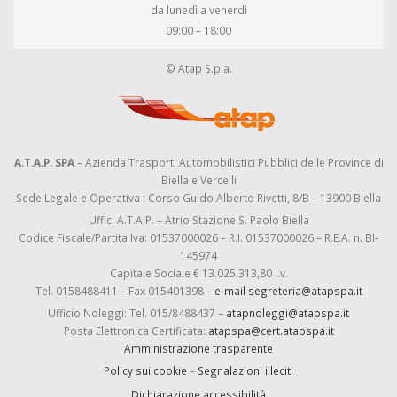
da lunedì a venerdì
09:00 – 18:00
© Atap S.p.a.
A.T.A.P. SPA
– Azienda Trasporti Automobilistici Pubblici delle Province di
Biella e Vercelli
Sede Legale e Operativa : Corso Guido Alberto Rivetti, 8/B – 13900 Biella
Uffici A.T.A.P. – Atrio Stazione S. Paolo Biella
Codice Fiscale/Partita Iva: 01537000026 – R.I. 01537000026 – R.E.A. n. BI-
145974
Capitale Sociale € 13.025.313,80 i.v.
Tel. 0158488411 – Fax 015401398 –
e-mail segreteria@atapspa.it
Ufficio Noleggi: Tel. 015/8488437 –
atapnoleggi@atapspa.it
Posta Elettronica Certificata:
atapspa@cert.atapspa.it
Amministrazione trasparente
Policy sui cookie
–
Segnalazioni illeciti
Dichiarazione accessibilità