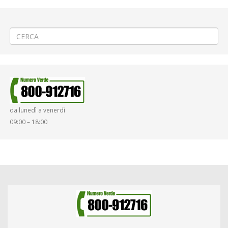
←
♨️4ª FASE Teleriscaldamento a Cossato via Paietta
⚽«Pro Vercelli – Mantova» a Vercelli
→
da lunedì a venerdì
09:00 – 18:00