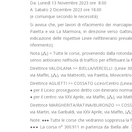
Da: Lunedì 13 Novembre 2023 ore 8.00
A: Sabato 2 Dicembre 2023 ore 18.00
(e comunque secondo le necessità)
Si avvisa che, per lavori di rifacimento dei marciapi
Paietta e via La Marmora, in direzione verso Gattinar
indicazione delle rispettive Linee nell’itinerario preva
riferimento).
Nota (⁂) = Tutte le corse, provenendo dalla rotonda t
senso antiorario nell’isola di traffico per effettuare l
Direttrice VALDILANA >> BIELLA/VERCELLI (Linee 30
via Maffei, (⁂), via Matteotti, via Paietta, Movicentro
Direttrice AGLIETTI >> COSSATO Liceo/Centro (Linea
● per il Liceo: proseguono diritto con itinerario norma
● per il centro: via XXV Aprile, via Maffei, (⁂), via Mat
Direttrice MARGHERITA/RATINA/BURONZO >> COSSAT
via Martiri, via Garibaldi, via XXV Aprile, via Maffei, (
Note: ●●● Tutte le corse che vedranno soppressa la f
●●● La corsa n° 300.911 in partenza da Biella alle 7