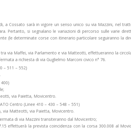
edi, a Cossato sarà in vigore un senso unico su via Mazzini, nel tratt
a. Pertanto, si segnalano le variazioni di percorso sulle varie dirett
lente (le determinate corse con itinerario particolare seguiranno la dire
ra via Maffei, via Parlamento e via Matteotti, effettueranno la circol
a fermata a richiesta di via Guglielmo Marconi civico n° 76.
0 – 511 – 552)
.
 400)
le;
teotti, via Paietta, Movicentro.
O Centro (Linee 410 – 430 – 548 – 551)
⁂), via Matteotti, via Paietta, Movicentro.
ermata di via Mazzini transiteranno dal Movicentro;
.15 effettuerà la prevista coincidenza con la corsa 300.008 al Movi