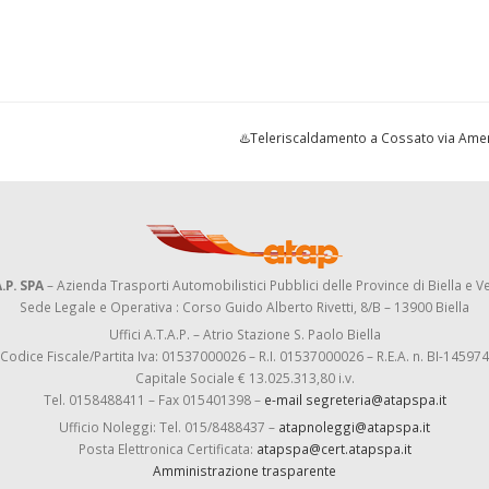
♨️Teleriscaldamento a Cossato via Am
.P. SPA
– Azienda Trasporti Automobilistici Pubblici delle Province di Biella e Ve
Sede Legale e Operativa : Corso Guido Alberto Rivetti, 8/B – 13900 Biella
Uffici A.T.A.P. – Atrio Stazione S. Paolo Biella
Codice Fiscale/Partita Iva: 01537000026 – R.I. 01537000026 – R.E.A. n. BI-145974
Capitale Sociale € 13.025.313,80 i.v.
Tel. 0158488411 – Fax 015401398 –
e-mail segreteria@atapspa.it
Ufficio Noleggi: Tel. 015/8488437 –
atapnoleggi@atapspa.it
Posta Elettronica Certificata:
atapspa@cert.atapspa.it
Amministrazione trasparente