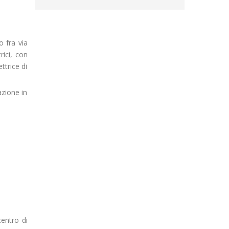
o fra via
rici, con
ttrice di
azione in
centro di