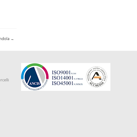
endola
→
rcelli