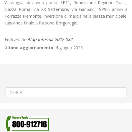
Villareggia, deviando poi su SP11, Rondissone Regione Dossi,
piazza Roma, via XX Settembre, via Garibaldi, SP90, arrivo a
Torrazza Piemonte, inversione di marcia nella piazza municipale,
capolinea finale a frazione Borgoregio.
Vedi anche
Atap Informa 2022-082
Ultimo aggiornamento:
4 giugno 2025
←
Criticità relative all’erogazione dei servizi di trasporto pubblico
locale ATAP nella giornata del 20/04/2022
Aggiornamento/Integrazione – Mancata erogazione dei servizi di
trasporto pubblico locale ATAP nella giornata del 20/04/2022
→