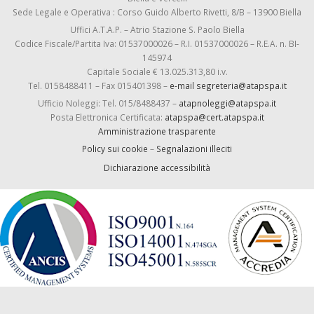
Sede Legale e Operativa : Corso Guido Alberto Rivetti, 8/B – 13900 Biella
Uffici A.T.A.P. – Atrio Stazione S. Paolo Biella
Codice Fiscale/Partita Iva: 01537000026 – R.I. 01537000026 – R.E.A. n. BI-
145974
Capitale Sociale € 13.025.313,80 i.v.
Tel. 0158488411 – Fax 015401398 –
e-mail segreteria@atapspa.it
Ufficio Noleggi: Tel. 015/8488437 –
atapnoleggi@atapspa.it
Posta Elettronica Certificata:
atapspa@cert.atapspa.it
Amministrazione trasparente
Policy sui cookie
–
Segnalazioni illeciti
Dichiarazione accessibilità