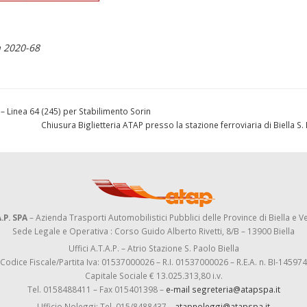
 2020-68
inea 64 (245) per Stabilimento Sorin
Chiusura Biglietteria ATAP presso la stazione ferroviaria di Biella S
.P. SPA
– Azienda Trasporti Automobilistici Pubblici delle Province di Biella e Ve
Sede Legale e Operativa : Corso Guido Alberto Rivetti, 8/B – 13900 Biella
Uffici A.T.A.P. – Atrio Stazione S. Paolo Biella
Codice Fiscale/Partita Iva: 01537000026 – R.I. 01537000026 – R.E.A. n. BI-145974
Capitale Sociale € 13.025.313,80 i.v.
Tel. 0158488411 – Fax 015401398 –
e-mail segreteria@atapspa.it
Ufficio Noleggi: Tel. 015/8488437 –
atapnoleggi@atapspa.it