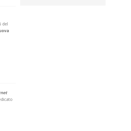
6 del
nuova
rnet
edicato