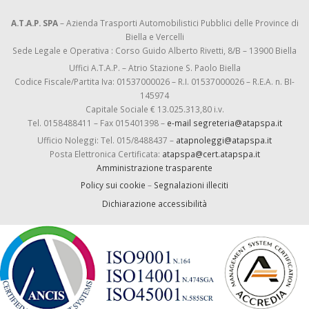
A.T.A.P. SPA
– Azienda Trasporti Automobilistici Pubblici delle Province di
Biella e Vercelli
Sede Legale e Operativa : Corso Guido Alberto Rivetti, 8/B – 13900 Biella
Uffici A.T.A.P. – Atrio Stazione S. Paolo Biella
Codice Fiscale/Partita Iva: 01537000026 – R.I. 01537000026 – R.E.A. n. BI-
145974
Capitale Sociale € 13.025.313,80 i.v.
Tel. 0158488411 – Fax 015401398 –
e-mail segreteria@atapspa.it
Ufficio Noleggi: Tel. 015/8488437 –
atapnoleggi@atapspa.it
Posta Elettronica Certificata:
atapspa@cert.atapspa.it
Amministrazione trasparente
Policy sui cookie
–
Segnalazioni illeciti
Dichiarazione accessibilità