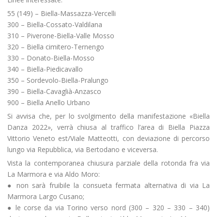
55 (149) – Biella-Massazza-Vercelli
300 – Biella-Cossato-Valdilana
310 – Piverone-Biella-Valle Mosso
320 – Biella cimitero-Ternengo
330 – Donato-Biella-Mosso
340 – Biella-Piedicavallo
350 – Sordevolo-Biella-Pralungo
390 – Biella-Cavaglià-Anzasco
900 – Biella Anello Urbano
Si avvisa che, per lo svolgimento della manifestazione «Biella
Danza 2022», verrà chiusa al traffico l’area di Biella Piazza
Vittorio Veneto est/Viale Matteotti, con deviazione di percorso
lungo via Repubblica, via Bertodano e viceversa.
Vista la contemporanea chiusura parziale della rotonda fra via
La Marmora e via Aldo Moro:
● non sarà fruibile la consueta fermata alternativa di via La
Marmora Largo Cusano;
● le corse da via Torino verso nord (300 – 320 – 330 – 340)