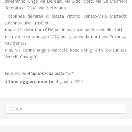
devieranno lungo via Delleani, via Aldo Moro, via La Marmora
(fermata al CDA), via Bertodano.
I capilinea dell’area di piazza Vittorio Veneto/viale Matteotti
saranno quindi trasferiti:
● su via La Marmora CDA per le partenze per le varie direttrici
● su via Torino angolo CDA per gli arrivi da nord (es. Pralungo,
Pavignano)
● su via Torino angolo via delle Rose per gli arrivi da sud (es.
Vercelli, Cavaglià)
Vedi anche
Atap Informa 2022-154
Ultimo aggiornamento:
4 giugno 2025
←
«83ª Festa delle Pesche» a Borgo d’Ale
«Le Vespe a Cossato»
→