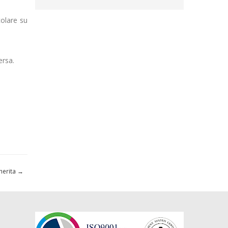
colare su
ersa.
herita
→