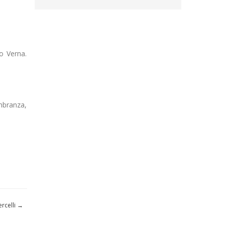
io Verna.
mbranza,
rcelli
→