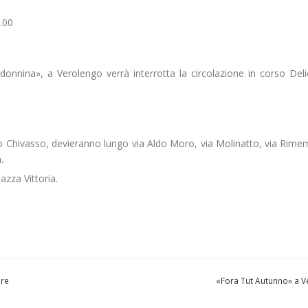
.00
donnina», a Verolengo verrà interrotta la circolazione in corso Del
Chivasso, devieranno lungo via Aldo Moro, via Molinatto, via Rime
.
azza Vittoria.
bre
«Fora Tut Autunno» a Ve