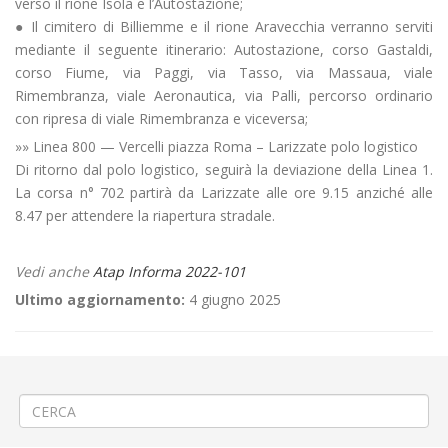
verso il rione Isola e l’Autostazione;
● Il cimitero di Billiemme e il rione Aravecchia verranno serviti
mediante il seguente itinerario: Autostazione, corso Gastaldi,
corso Fiume, via Paggi, via Tasso, via Massaua, viale
Rimembranza, viale Aeronautica, via Palli, percorso ordinario
con ripresa di viale Rimembranza e viceversa;
»» Linea 800 — Vercelli piazza Roma – Larizzate polo logistico
Di ritorno dal polo logistico, seguirà la deviazione della Linea 1.
La corsa n° 702 partirà da Larizzate alle ore 9.15 anziché alle
8.47 per attendere la riapertura stradale.
Vedi anche
Atap Informa 2022-101
Ultimo aggiornamento:
4 giugno 2025
←
«Festa dell’Europa» a Vercelli via Nigra
Asfaltatura a Saluggia via Demaria
→