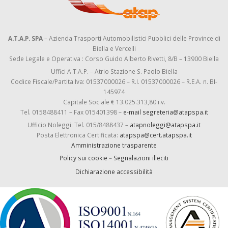
A.T.A.P. SPA
– Azienda Trasporti Automobilistici Pubblici delle Province di
Biella e Vercelli
Sede Legale e Operativa : Corso Guido Alberto Rivetti, 8/B – 13900 Biella
Uffici A.T.A.P. – Atrio Stazione S. Paolo Biella
Codice Fiscale/Partita Iva: 01537000026 – R.I. 01537000026 – R.E.A. n. BI-
145974
Capitale Sociale € 13.025.313,80 i.v.
Tel. 0158488411 – Fax 015401398 –
e-mail segreteria@atapspa.it
Ufficio Noleggi: Tel. 015/8488437 –
atapnoleggi@atapspa.it
Posta Elettronica Certificata:
atapspa@cert.atapspa.it
Amministrazione trasparente
Policy sui cookie
–
Segnalazioni illeciti
Dichiarazione accessibilità