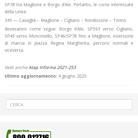
SP78 tra Maglione e Borgo d’Ale. Pertanto, le corse interessate
della Linea:
345 — Cavaglià – Maglione – Cigliano – Rondissone – Torino
devieranno come segue: Borgo d’Ale, SP593 verso Cigliano,
SP45 verso Moncrivello, SP46/SP78 fino a Maglione, inversione
di marcia in piazza Regina Margherita, percorsi normali e
viceversa.
Vedi anche
Atap Informa 2021-253
Ultimo aggiornamento:
4 giugno 2025
←
«La Prevostura» a Lessona
SELEZIONE PERSONALE
→