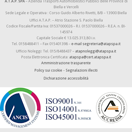
A.T.A.P. SPA
– Azienda Trasporti Automobilistici Pubblici delle Province di
Biella e Vercelli
Sede Legale e Operativa : Corso Guido Alberto Rivetti, 8/B – 13900 Biella
Uffici A.T.A.P. – Atrio Stazione S. Paolo Biella
Codice Fiscale/Partita Iva: 01537000026 – R.I. 01537000026 – R.E.A. n. BI-
145974
Capitale Sociale € 13.025.313,80 i.v.
Tel. 0158488411 – Fax 015401398 –
e-mail segreteria@atapspa.it
Ufficio Noleggi: Tel. 015/8488437 –
atapnoleggi@atapspa.it
Posta Elettronica Certificata:
atapspa@cert.atapspa.it
Amministrazione trasparente
Policy sui cookie
–
Segnalazioni illeciti
Dichiarazione accessibilità