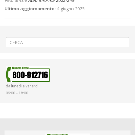
Vedi anche
Atap Informa 2022-249
Ultimo aggiornamento:
4 giugno 2025
←
🔥Potenziamento rete gas a Vercelli
⚽«Pro Vercelli – Novara» a Vercelli
→
da lunedì a venerdì
09:00 – 18:00