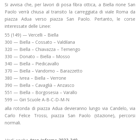
Si avvisa che, per lavori di posa fibra ottica, a Biella rione San
Paolo verrà chiusa al transito la carreggiata di viale Roma da
piazza Adua verso piazza San Paolo. Pertanto, le corse
interessate delle Linee:
55 (149) — Vercelli – Biella
300 — Biella – Cossato – Valdilana
320 — Biella – Chiavazza – Ternengo
330 — Donato – Biella – Mosso
340 — Biella – Piedicavallo
370 — Biella – Vandorno – Barazzetto
380 — Ivrea – Biella – Verrone
390 — Biella – Cavaglià – Anzasco
551 — Biella – Borgosesia – Varallo
599 — Giri Scuole A-B-C-D-M-N
alla rotonda di piazza Adua devieranno lungo via Candelo, via
Carlo Felice Trossi, piazza San Paolo (stazione), percorsi
normali.