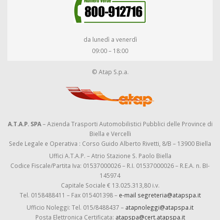
da lunedì a venerdì
09:00 – 18:00
© Atap S.p.a.
A.T.A.P. SPA
– Azienda Trasporti Automobilistici Pubblici delle Province di
Biella e Vercelli
Sede Legale e Operativa : Corso Guido Alberto Rivetti, 8/B – 13900 Biella
Uffici A.T.A.P. – Atrio Stazione S. Paolo Biella
Codice Fiscale/Partita Iva: 01537000026 – R.I. 01537000026 – R.E.A. n. BI-
145974
Capitale Sociale € 13.025.313,80 i.v.
Tel. 0158488411 – Fax 015401398 –
e-mail segreteria@atapspa.it
Ufficio Noleggi: Tel. 015/8488437 –
atapnoleggi@atapspa.it
Posta Elettronica Certificata:
atapspa@cert.atapspa.it