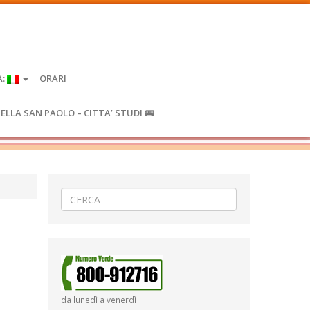
A:
ORARI
IELLA SAN PAOLO – CITTA’ STUDI 🚌
da lunedì a venerdì