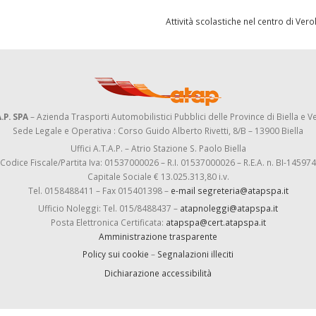
Attività scolastiche nel centro di Ver
.P. SPA
– Azienda Trasporti Automobilistici Pubblici delle Province di Biella e Ve
Sede Legale e Operativa : Corso Guido Alberto Rivetti, 8/B – 13900 Biella
Uffici A.T.A.P. – Atrio Stazione S. Paolo Biella
Codice Fiscale/Partita Iva: 01537000026 – R.I. 01537000026 – R.E.A. n. BI-145974
Capitale Sociale € 13.025.313,80 i.v.
Tel. 0158488411 – Fax 015401398 –
e-mail segreteria@atapspa.it
Ufficio Noleggi: Tel. 015/8488437 –
atapnoleggi@atapspa.it
Posta Elettronica Certificata:
atapspa@cert.atapspa.it
Amministrazione trasparente
Policy sui cookie
–
Segnalazioni illeciti
Dichiarazione accessibilità