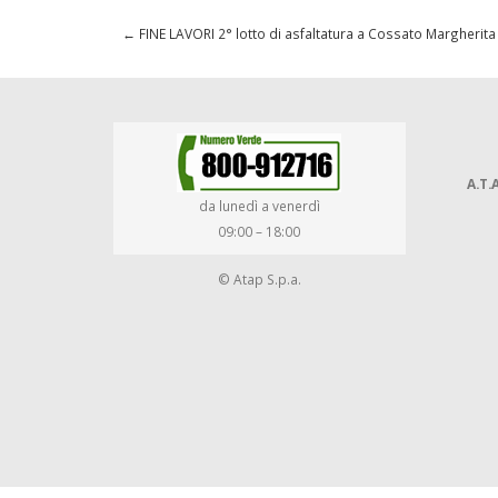
←
FINE LAVORI 2° lotto di asfaltatura a Cossato Margherita
A.T.A
da lunedì a venerdì
09:00 – 18:00
© Atap S.p.a.