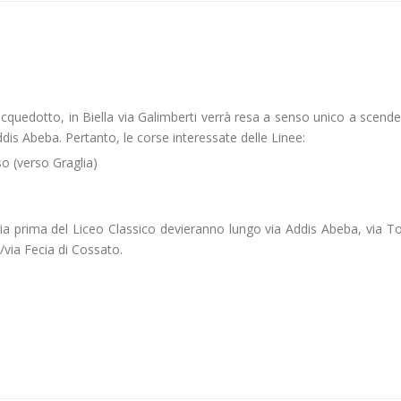
l’acquedotto, in Biella via Galimberti verrà resa a senso unico a scend
ddis Abeba. Pertanto, le corse interessate delle Linee:
o (verso Graglia)
ria prima del Liceo Classico devieranno lungo via Addis Abeba, via To
/via Fecia di Cossato.