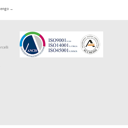
olengo
→
rcelli