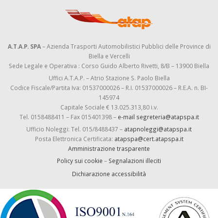
A.T.A.P. SPA
– Azienda Trasporti Automobilistici Pubblici delle Province di
Biella e Vercelli
Sede Legale e Operativa : Corso Guido Alberto Rivetti, 8/B – 13900 Biella
Uffici A.T.A.P. – Atrio Stazione S. Paolo Biella
Codice Fiscale/Partita Iva: 01537000026 – R.I. 01537000026 – R.E.A. n. BI-
145974
Capitale Sociale € 13.025.313,80 i.v.
Tel. 0158488411 – Fax 015401398 –
e-mail segreteria@atapspa.it
Ufficio Noleggi: Tel. 015/8488437 –
atapnoleggi@atapspa.it
Posta Elettronica Certificata:
atapspa@cert.atapspa.it
Amministrazione trasparente
Policy sui cookie
–
Segnalazioni illeciti
Dichiarazione accessibilità