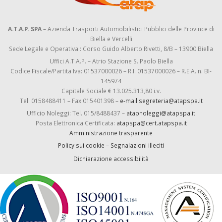
A.T.A.P. SPA
– Azienda Trasporti Automobilistici Pubblici delle Province di
Biella e Vercelli
Sede Legale e Operativa : Corso Guido Alberto Rivetti, 8/B – 13900 Biella
Uffici A.T.A.P. – Atrio Stazione S. Paolo Biella
Codice Fiscale/Partita Iva: 01537000026 – R.I. 01537000026 – R.E.A. n. BI-
145974
Capitale Sociale € 13.025.313,80 i.v.
Tel. 0158488411 – Fax 015401398 –
e-mail segreteria@atapspa.it
Ufficio Noleggi: Tel. 015/8488437 –
atapnoleggi@atapspa.it
Posta Elettronica Certificata:
atapspa@cert.atapspa.it
Amministrazione trasparente
Policy sui cookie
–
Segnalazioni illeciti
Dichiarazione accessibilità