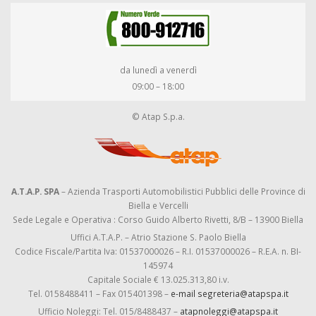
da lunedì a venerdì
09:00 – 18:00
© Atap S.p.a.
A.T.A.P. SPA
– Azienda Trasporti Automobilistici Pubblici delle Province di
Biella e Vercelli
Sede Legale e Operativa : Corso Guido Alberto Rivetti, 8/B – 13900 Biella
Uffici A.T.A.P. – Atrio Stazione S. Paolo Biella
Codice Fiscale/Partita Iva: 01537000026 – R.I. 01537000026 – R.E.A. n. BI-
145974
Capitale Sociale € 13.025.313,80 i.v.
Tel. 0158488411 – Fax 015401398 –
e-mail segreteria@atapspa.it
Ufficio Noleggi: Tel. 015/8488437 –
atapnoleggi@atapspa.it