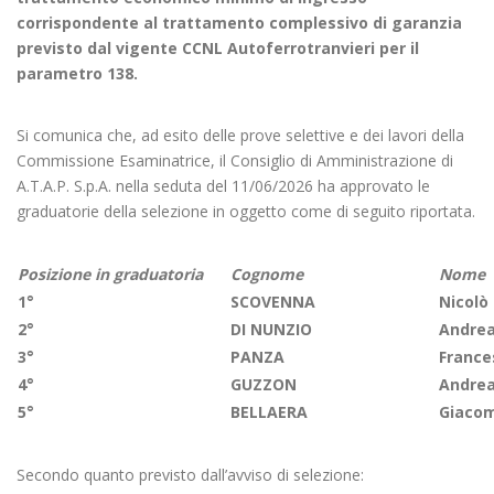
corrispondente al trattamento complessivo di garanzia
previsto dal vigente CCNL Autoferrotranvieri per il
parametro 138.
Si comunica che, ad esito delle prove selettive e dei lavori della
Commissione Esaminatrice, il Consiglio di Amministrazione di
A.T.A.P. S.p.A. nella seduta del 11/06/2026 ha approvato le
graduatorie della selezione in oggetto come di seguito riportata.
Posizione in graduatoria
Cognome
Nome
1°
SCOVENNA
Nicolò
2°
DI NUNZIO
Andre
3°
PANZA
France
4°
GUZZON
Andre
5°
BELLAERA
Giaco
Secondo quanto previsto dall’avviso di selezione: