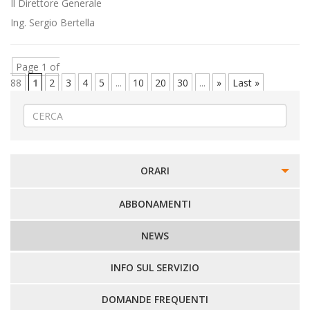
Il Direttore Generale
Ing. Sergio Bertella
Page 1 of
88
1
2
3
4
5
...
10
20
30
...
»
Last »
ORARI
PERCORSI URBANI IN BIELLA
ABBONAMENTI
LINEE URBANE VERCELLI
NEWS
LINEE EXTRAURBANE
INFO SUL SERVIZIO
DOMANDE FREQUENTI